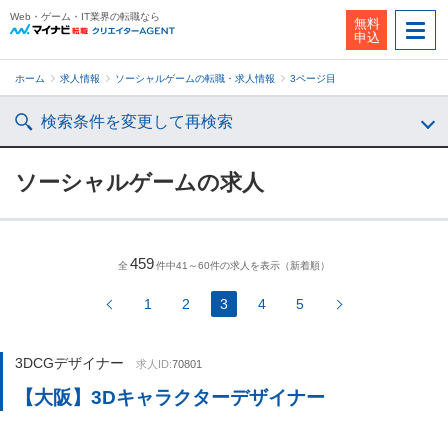
Web・ゲーム・IT業界の転職なら
無料
申込
ホーム
求人情報
ソーシャルゲームの転職・求人情報
3ページ目
検索条件を変更して再検索
ソーシャルゲームの求人
459
全
件中41～60件の求人を表示（新着順）
1
2
3
4
5
3DCGデザイナー
求人ID:
70801
【大阪】3Dキャラクターデザイナー