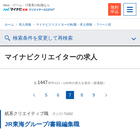
Web・ゲーム・IT業界の転職なら
無料
申込
ホーム
求人情報
マイナビクリエイターの転職・求人情報
7ページ目
検索条件を変更して再検索
マイナビクリエイターの求人
1447
全
件中121～140件の求人を表示（新着順）
5
6
7
8
9
紙系クリエイティブ職
求人ID:
71692
JR東海グループ/書籍編集職