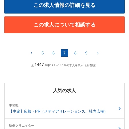
この求人情報の詳細を見る
この求人について相談する
5
6
7
8
9
1447
全
件中121～140件の求人を表示（新着順）
人気の求人
事務職
【中途】広報・PR（メディアリレーションズ、社内広報）
映像クリエイター