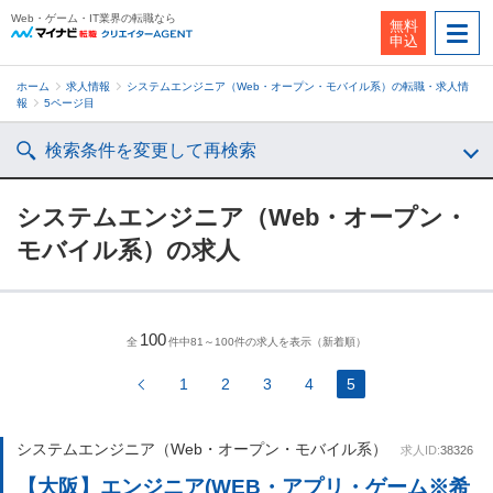
Web・ゲーム・IT業界の転職なら
無料
申込
ホーム
求人情報
システムエンジニア（Web・オープン・モバイル系）の転職・求人情
報
5ページ目
検索条件を変更して再検索
システムエンジニア（Web・オープン・
モバイル系）の求人
100
全
件中81～100件の求人を表示（新着順）
1
2
3
4
5
システムエンジニア（Web・オープン・モバイル系）
求人ID:
38326
【大阪】エンジニア(WEB・アプリ・ゲーム※希