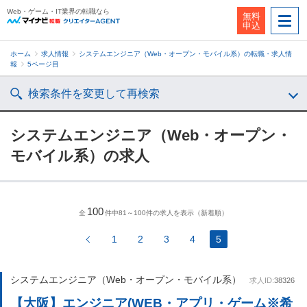
Web・ゲーム・IT業界の転職なら
無料
申込
ホーム
求人情報
システムエンジニア（Web・オープン・モバイル系）の転職・求人情
報
5ページ目
検索条件を変更して再検索
システムエンジニア（Web・オープン・
モバイル系）の求人
100
全
件中81～100件の求人を表示（新着順）
1
2
3
4
5
システムエンジニア（Web・オープン・モバイル系）
求人ID:
38326
【大阪】エンジニア(WEB・アプリ・ゲーム※希