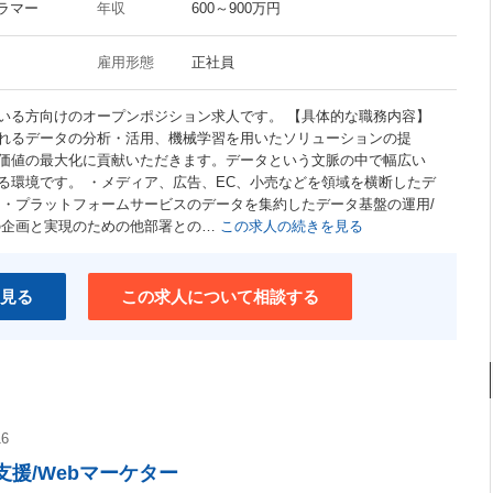
グラマー
年収
600～900万円
雇用形態
正社員
いる方向けのオープンポジション求人です。 【具体的な職務内容】
れるデータの分析・活用、機械学習を用いたソリューションの提
価値の最大化に貢献いただきます。データという文脈の中で幅広い
る環境です。 ・メディア、広告、EC、小売などを領域を横断したデ
 ・プラットフォームサービスのデータを集約したデータ基盤の運用/
の企画と実現のための他部署との…
この求人の続きを見る
見る
この求人について相談する
16
援/Webマーケター