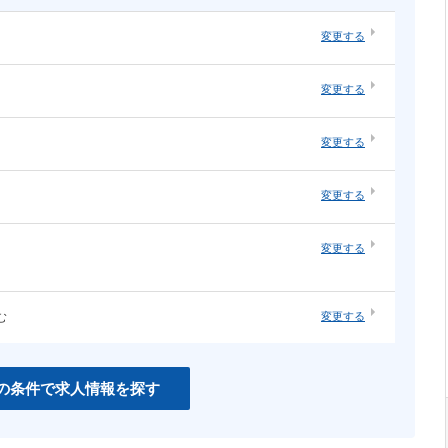
変更する
・オープ
システムエンジニア（汎用系）
変更する
ソーシャルゲーム
・構築
ネットワーク・サーバ運用・保守
ネイティブアプリ
変更する
知育
インハウスエージェンシー
変更する
紙系クリエイティブ職
変更する
む
変更する
CSS
PHP
Unity
の条件で求人情報を探す
C＃
Perl