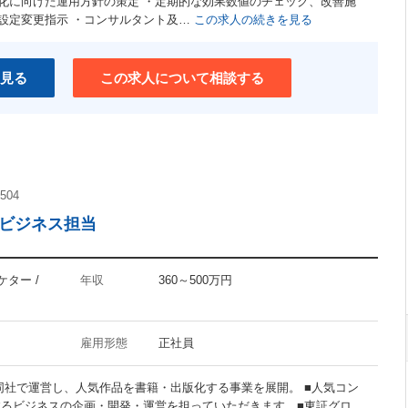
化に向けた運用方針の策定 ・定期的な効果数値のチェック、改善施
ユニークな職場
設定変更指示 ・コンサルタント及…
この求人の続きを見る
介護支援制度あり
ワークライフバランス重視
見る
この求人について相談する
504
ツビジネス担当
ケター /
年収
360～500万円
雇用形態
正社員
同社で運営し、人気作品を書籍・出版化する事業を展開。 ■人気コン
するビジネスの企画・開発・運営を担っていただきます。■東証グロ