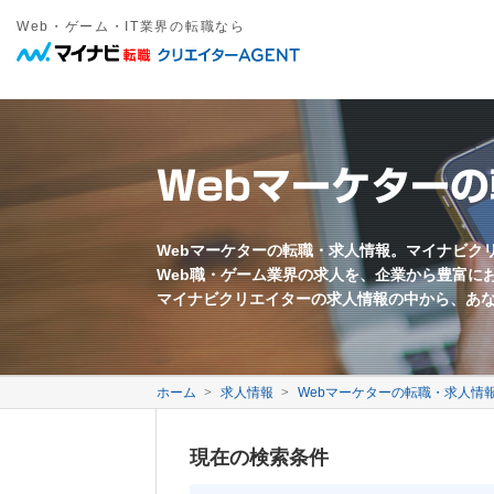
Web・ゲーム・IT業界の転職なら
職種
年収
勤務地
雇用形態
キーワード
フリーワード
職種名・勤務地・仕事内容などを入力してください。複数ワードは間
東京都近郊
正社員
愛知県近郊
契約社員
大阪府近郊
その他雇
Web系
募集要項に関するキーワード
万円以上
Webプロデューサー
急募
Webディレクター
業界未経験歓迎
Webマーケター
Webコーダー
新卒歓迎
Webプログラマー
第二新卒歓迎
すべてのワードを含む
いずれかのワードを含む
Webライター
年齢不問
ECサイト運営
採用枠5名以上
モバイル制作
フレックス勤務
映像クリエイター
完全週休二日制
Webマーケターの転職・求人情報。マイナビク
Web職・ゲーム業界の求人を、企業から豊富に
転勤なし
退職金あり
マイナビクリエイターの求人情報の中から、あ
中国語を活かす
韓国語を活かす
ゲーム系
ゲームプロデューサー
ゲームディレクター
会社に関するキーワード
ゲームプログラマー
ホーム
求人情報
Webマーケターの転職・求人情
ゲームシナリオライター
2DCGデザイナー
自社サービスあり
3DCGデザイナー
事業会社
現在の検索条件
イラストレーター
代理店
メーカー
ベンチャー企業
3年以上連続成長企業