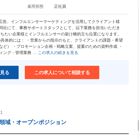
雇用形態
正社員
ト広告、インフルエンサーマーケティングを活用してクライアント様
同社にて、事務サポートスタッフとして、以下業務を担当いただき
打ちたい企業様とインフルエンサーの架け橋的立ち位置になります。
am ■具体的には： ・営業からの指示のもと、クライアントの課題・希望
など） ・プロモーション企画・戦略立案、提案のための資料作成 ・
ィング・管理業務 …
この求人の続きを見る
見る
この求人について相談する
21
タ領域・オープンポジション