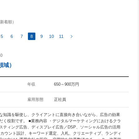
FuelPHP
新着順）
5
6
7
8
9
10
11
InDesign
40
Flash
領域）
CMS
Googleアナリティクス
アクセス解析
年収
650～900万円
雇用形態
正社員
な知識を駆使し、クライアントに直接向き合いながら、広告の効果
禁煙オフィス
だく役割です。 ■業務内容 ・デジタルマーケティングにおけるクラ
駅5分以内
スティング広告、ディスプレイ広告／DSP、ソーシャル広告の活用
アカウント設計、キーワード選定、入札、クリエーティブ、ランディ
30代活躍の職場