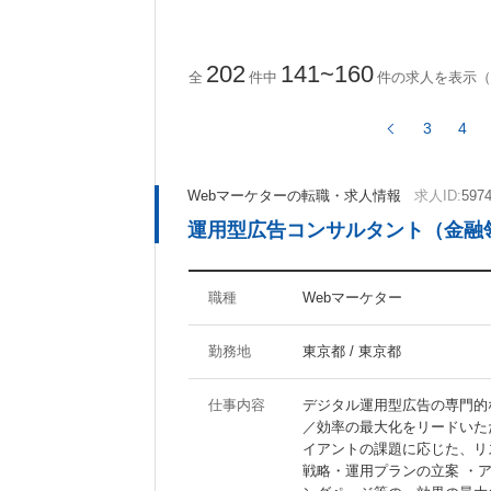
ActionScript
CakePHP
Ruby on Rails
202
141~160
全
件中
件の求人を表示（
3
4
ツール・ノウハウに関するキーワード
Photoshop
Illustrator
Webマーケターの転職・求人情報
求人ID:
597
Fireworks
Dreamweaver
運用型広告コンサルタント（金融
AfterEffects
MAYA
WordPress
Movable Type
SEO
SEM
職種
Webマーケター
勤務地
東京都 / 東京都
待遇・職場環境に関するキーワード
仕事内容
デジタル運用型広告の専門的
福利厚生充実
社員食堂あり
／効率の最大化をリードいた
分煙オフィス
オフィスがきれい
イアントの課題に応じた、リ
戦略・運用プランの立案 ・
ジーンズOK
20代活躍の職場