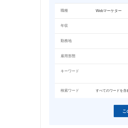
システム（技術）系
職種
Webマーケター
関わるプロジェクト・ジャンルに関するキーワード
プロジェクトマネージャー
システムエンジニア（Web
年収
ン・モバイル系）
EC
エンタメ
システムエンジニア（制御・組み込
ネットワーク・サーバ設計
コンシューマーゲーム
アプリ開発
み系）
勤務地
コーポレート
LP・バナー制作
女性向けコンテンツ
コンサルタント
雇用形態
その他職種
スマホ
営業・アカウントエグゼクティブ
事務職
キーワード
開発言語・フレームワークに関するキーワード
検索ワード
すべてのワードを含
HTML
HTML5
JavaScript
jQuery
Java
Objective-C
こ
C
C++
Ruby
Python