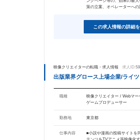
ングページ等の、効果の最大
女性社員活躍の職場
スポーツジム有り
策の立案、オペレーターへの
産休あり
育児支援制度あり
社宅・家賃補助制度あり
資格取得支援制度あり
この求人情報の詳細を
その他のキーワード
マイナビ関連会社
映像クリエイターの転職・求人情報
求人ID:
59
出版業界グロース上場企業/ライ
職種
映像クリエイター / Webマー
ゲームプロデューサー
勤務地
東京都
仕事内容
■小説や漫画の投稿サイトを
テンツをTVアニメ等映像化