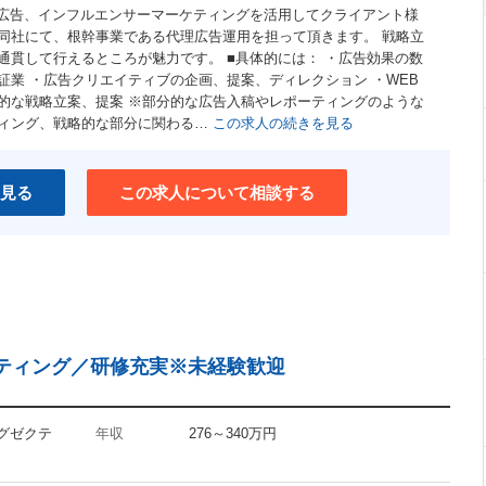
ト広告、インフルエンサーマーケティングを活用してクライアント様
同社にて、根幹事業である代理広告運用を担って頂きます。 戦略立
通貫して行えるところが魅力です。 ■具体的には： ・広告効果の数
証業 ・広告クリエイティブの企画、提案、ディレクション ・WEB
的な戦略立案、提案 ※部分的な広告入稿やレポーティングのような
ィング、戦略的な部分に関わる…
この求人の続きを見る
見る
この求人について相談する
ティング／研修充実※未経験歓迎
エグゼクテ
年収
276～340万円