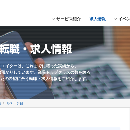
サービス紹介
求人情報
イベ
にスペースを入れてください。
用形態
福岡県近郊
Webデザイナー
職種未経験歓迎
の転職・求人情報
Webマーケター
学歴不問
Web編集・コンテンツ企画
残業少なめ
海外勤務あり
リエイターは、これまでに培った実績から、
お預かりしています。業界トップクラスの数を誇る
英語を活かす
なたの希望に合う転職・求人情報をご紹介します。
土日休み
ゲームプランナー
報
8ページ目
サウンドクリエイター
UIデザイナー
制作会社
社員数100名以上