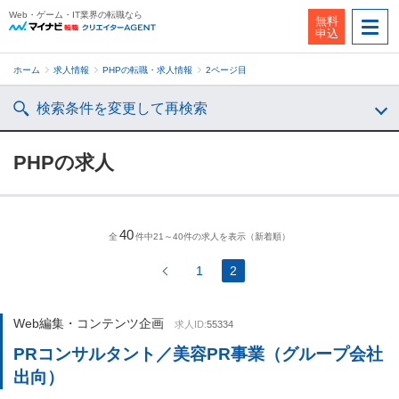
Web・ゲーム・IT業界の転職なら
無料
申込
ホーム
求人情報
PHPの転職・求人情報
2ページ目
検索条件を変更して再検索
PHPの求人
40
全
件中21～40件の求人を表示（新着順）
1
2
Web編集・コンテンツ企画
求人ID:
55334
PRコンサルタント／美容PR事業（グループ会社
出向）