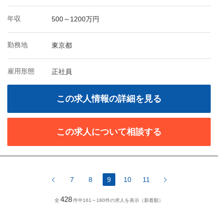
年収
500～1200万円
勤務地
東京都
雇用形態
正社員
この求人情報の詳細を見る
この求人について相談する
7
8
9
10
11
428
全
件中161～180件の求人を表示（新着順）