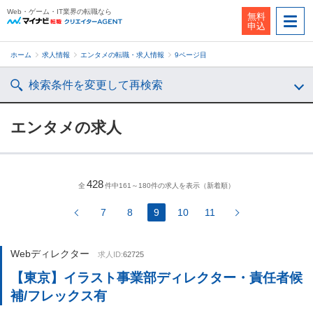
Web・ゲーム・IT業界の転職なら
無料
申込
ホーム
求人情報
エンタメの転職・求人情報
9ページ目
検索条件を変更して再検索
エンタメの求人
428
全
件中161～180件の求人を表示（新着順）
7
8
9
10
11
Webディレクター
求人ID:
62725
【東京】イラスト事業部ディレクター・責任者候
補/フレックス有