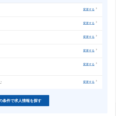
変更する
・オープ
システムエンジニア（汎用系）
変更する
ソーシャルゲーム
・構築
ネットワーク・サーバ運用・保守
ネイティブアプリ
変更する
知育
インハウスエージェンシー
変更する
紙系クリエイティブ職
変更する
む
変更する
CSS
PHP
Unity
の条件で求人情報を探す
C＃
Perl