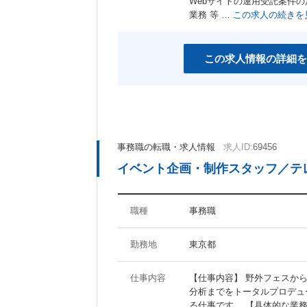
Webサイトの運用受託案件
女性社員活躍の職場
スポーツジム有り
業務 等 …
この求人の続きを
産休あり
育児支援制度あり
社宅・家賃補助制度あり
資格取得支援制度あり
この求人情報の詳細を
その他のキーワード
マイナビ関連会社
事務職の転職・求人情報
求人ID:
69456
イベント企画・制作スタッフ／テ
職種
事務職
勤務地
東京都
仕事内容
【仕事内容】 野外フェスか
分析までをトータルプロデュ
る仕事です。 【具体的な業務