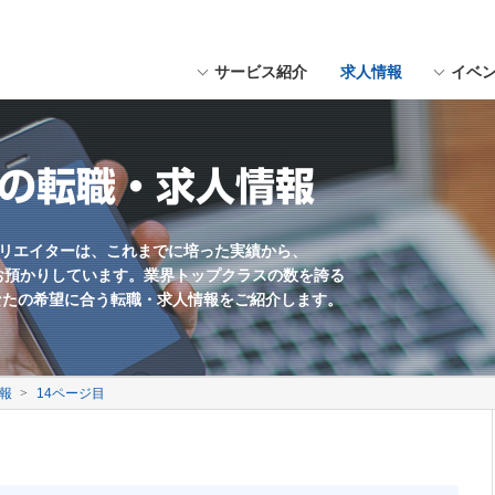
サービス紹介
求人情報
イベ
にスペースを入れてください。
用形態
福岡県近郊
Webデザイナー
職種未経験歓迎
上の転職・求人情報
Webマーケター
学歴不問
Web編集・コンテンツ企画
残業少なめ
海外勤務あり
クリエイターは、これまでに培った実績から、
お預かりしています。業界トップクラスの数を誇る
英語を活かす
なたの希望に合う転職・求人情報をご紹介します。
土日休み
ゲームプランナー
報
14ページ目
サウンドクリエイター
UIデザイナー
制作会社
社員数100名以上