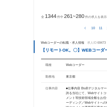
ActionScript
CakePHP
Ruby on Rails
1344
261~280
全
件中
件の求人を表示
10
11
ツール・ノウハウに関するキーワード
Photoshop
Illustrator
Webコーダーの転職・求人情報
求人ID:
69473
Fireworks
Dreamweaver
【リモートOK。〇】WEBコーダ
AfterEffects
MAYA
WordPress
Movable Type
SEO
SEM
職種
Webコーダー
勤務地
東京都
待遇・職場環境に関するキーワード
仕事内容
■仕事内容 BtoBデジタル
福利厚生充実
社員食堂あり
誇る当社にて、Webサイトコ
分煙オフィス
オフィスがきれい
メント等技術領域全般をお任
ーディング／Webサイトへの
ジーンズOK
20代活躍の職場