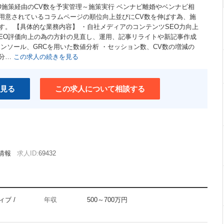
O施策経由のCV数を予実管理～施策実行 ベンナビ離婚やベンナビ相
用意されているコラムページの順位向上並びにCV数を伸ばす為、施
す。 【具体的な業務内容】 ・自社メディアのコンテンツSEO力向上
SEO評価向上の為の方針の見直し、運用、記事リライトや新記事作成
やサーチコンソール、GRCを用いた数値分析 ・セッション数、CV数の増減の
因分…
この求人の続きを見る
見る
この求人について相談する
情報
求人ID:
69432
ブ /
年収
500～700万円