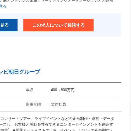
の定期メンテナンス業務／マーケティングオートメーションとの連携
ユニークな職場
見る
介護支援制度あり
ワークライフバランス重視
見る
この求人について相談する
レビ朝日グループ
年収
400～800万円
雇用形態
契約社員
らコンサートツアー、ライブイベントなどの企画制作・運営・データ
ースし、お客様と感動を共有できるエンターテインメントを創造す
内容】 ■所属アーティストの LIVE イベント、ツアーの企画制作・