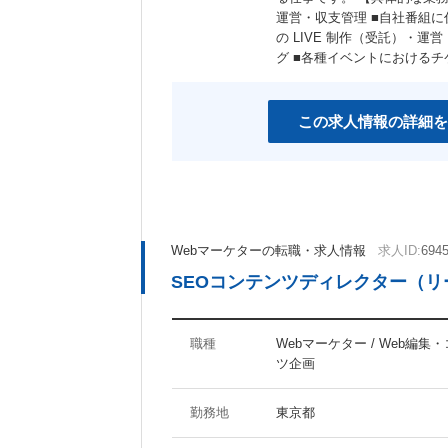
運営・収支管理 ■自社番組に
の LIVE 制作（受託）・
グ ■各種イベントにおける
この求人情報の詳細を
Webマーケターの転職・求人情報
求人ID:
694
SEOコンテンツディレクター（
職種
Webマーケター / Web編集
ツ企画
勤務地
東京都