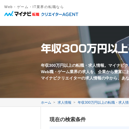
Web・ゲーム・IT業界の転職なら
職種
年収
勤務地
雇用形態
キーワード
フリーワード
職種名・勤務地・仕事内容などを入力してください。複数ワードは間
東京都近郊
正社員
愛知県近郊
契約社員
大阪府近郊
その他雇
Web系
募集要項に関するキーワード
万円以上
Webプロデューサー
急募
Webディレクター
業界未経験歓迎
年収300万円以
Webコーダー
新卒歓迎
Webプログラマー
第二新卒歓迎
すべてのワードを含む
いずれかのワードを含む
Webライター
年齢不問
ECサイト運営
採用枠5名以上
モバイル制作
フレックス勤務
映像クリエイター
完全週休二日制
年収300万円以上の転職・求人情報。マイナビ
Web職・ゲーム業界の求人を、企業から豊富に
転勤なし
退職金あり
マイナビクリエイターの求人情報の中から、あ
中国語を活かす
韓国語を活かす
ゲーム系
ゲームプロデューサー
ゲームディレクター
会社に関するキーワード
ゲームプログラマー
ホーム
求人情報
年収300万円以上の転職・求人情
ゲームシナリオライター
2DCGデザイナー
自社サービスあり
3DCGデザイナー
事業会社
現在の検索条件
イラストレーター
代理店
メーカー
ベンチャー企業
3年以上連続成長企業