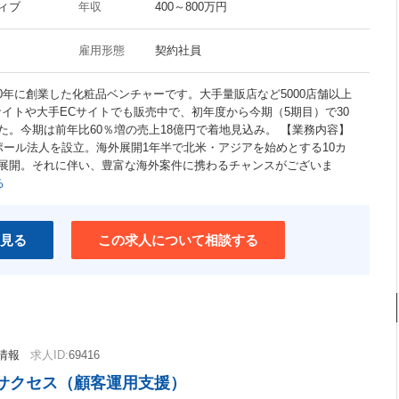
ィブ
年収
400～800万円
雇用形態
契約社員
20年に創業した化粧品ベンチャーです。大手量販店など5000店舗以上
イトや大手ECサイトでも販売中で、初年度から今期（5期目）で30
。今期は前年比60％増の売上18億円で着地見込み。 【業務内容】
ポール法人を設立。海外展開1年半で北米・アジアを始めとする10カ
展開。それに伴い、豊富な海外案件に携わるチャンスがございま
る
見る
この求人について相談する
情報
求人ID:
69416
サクセス（顧客運用支援）