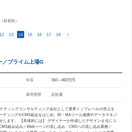
FuelPHP
（新着順）
12
13
14
15
16
17
18
InDesign
Flash
ー／プライム上場G
CMS
Googleアナリティクス
アクセス解析
年収
350～460万円
雇用形態
正社員
マーケティングコンサルティング会社として業界トップレベルの売上を
禁煙オフィス
ーディングやCMS組込をはじめ、BI・MAツール連携やデータマネジ
駅5分以内
せします。 【具体的には】 デザイナーが作成したデザインを元にコ
CMS組み込み／Webページの流し込み・CMSへの流し込み業務／
30代活躍の職場