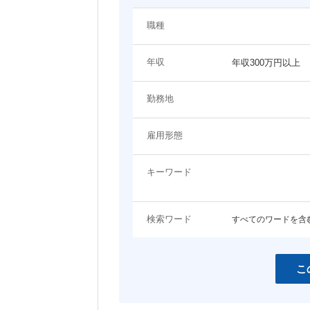
システム（技術）系
職種
関わるプロジェクト・ジャンルに関するキーワード
プロジェクトマネージャー
システムエンジニア（Web
年収
ン・モバイル系）
年収300万円以上
EC
エンタメ
システムエンジニア（制御・組み込
ネットワーク・サーバ設計
コンシューマーゲーム
アプリ開発
み系）
勤務地
コーポレート
LP・バナー制作
女性向けコンテンツ
コンサルタント
雇用形態
その他職種
スマホ
営業・アカウントエグゼクティブ
事務職
キーワード
開発言語・フレームワークに関するキーワード
検索ワード
すべてのワードを含
HTML
HTML5
JavaScript
jQuery
Java
Objective-C
こ
C
C++
Ruby
Python