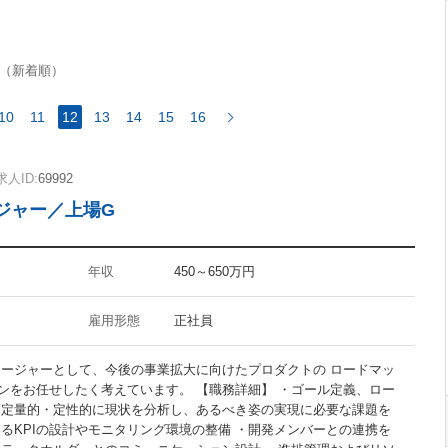
FuelPHP
（新着順）
10
11
12
13
14
15
16
InDesign
求人ID:
69992
Flash
ージャー／上場G
CMS
Googleアナリティクス
アクセス解析
年収
450～650万円
雇用形態
正社員
ネージャーとして、今後の事業拡大に向けたプロダクトの ロードマッ
禁煙オフィス
ンをお任せしたく考えています。 【職務詳細】 ・ゴール定義、ロー
駅5分以内
・定量的・定性的に現状を分析し、あるべき姿の実現に必要な課題を
るKPIの設計やモニタリング環境の整備 ・開発メンバーとの連携を
30代活躍の職場