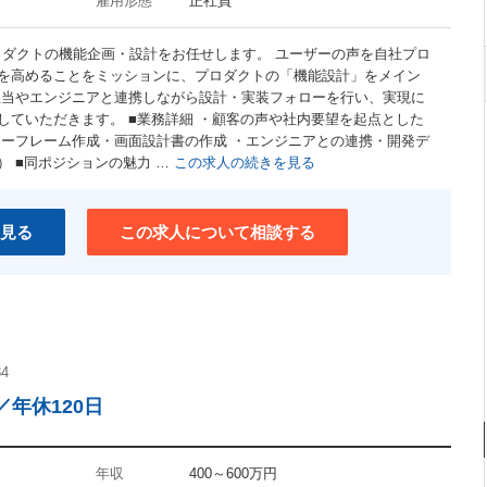
雇用形態
正社員
ロダクトの機能企画・設計をお任せします。 ユーザーの声を自社プロ
を高めることをミッションに、プロダクトの「機能設計」をメイン
担当やエンジニアと連携しながら設計・実装フォローを行い、実現に
していただきます。 ■業務詳細 ・顧客の声や社内要望を起点とした
ヤーフレーム作成・画面設計書の作成 ・エンジニアとの連携・開発デ
 ■同ポジションの魅力 …
この求人の続きを見る
見る
この求人について相談する
84
年休120日
年収
400～600万円