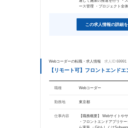
通じて施策の推進を行う ・
女性社員活躍の職場
スポーツジム有り
ース管理 ・プロジェクト全
産休あり
育児支援制度あり
社宅・家賃補助制度あり
資格取得支援制度あり
この求人情報の詳細を
その他のキーワード
マイナビ関連会社
Webコーダーの転職・求人情報
求人ID:
69991
【リモート可】フロントエンド
職種
Webコーダー
勤務地
東京都
仕事内容
【職務概要】 Webサイトや
・フロントエンドアプリケー
ら実装 ・GitもしくはSub