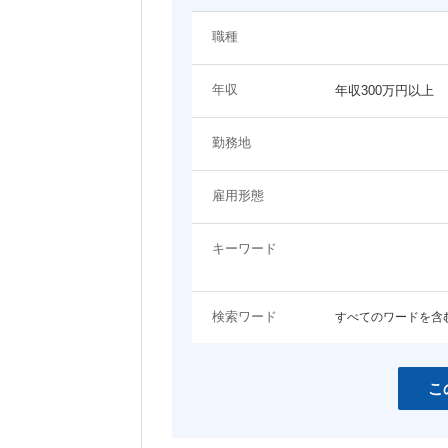
システム（技術）系
職種
関わるプロジェクト・ジャンルに関するキーワード
プロジェクトマネージャー
システムエンジニア（Web
年収
ン・モバイル系）
年収300万円以上
EC
エンタメ
システムエンジニア（制御・組み込
ネットワーク・サーバ設計
コンシューマーゲーム
アプリ開発
み系）
勤務地
コーポレート
LP・バナー制作
女性向けコンテンツ
コンサルタント
雇用形態
その他職種
スマホ
営業・アカウントエグゼクティブ
事務職
キーワード
開発言語・フレームワークに関するキーワード
検索ワード
すべてのワードを含
HTML
HTML5
JavaScript
jQuery
Java
Objective-C
こ
C
C++
Ruby
Python