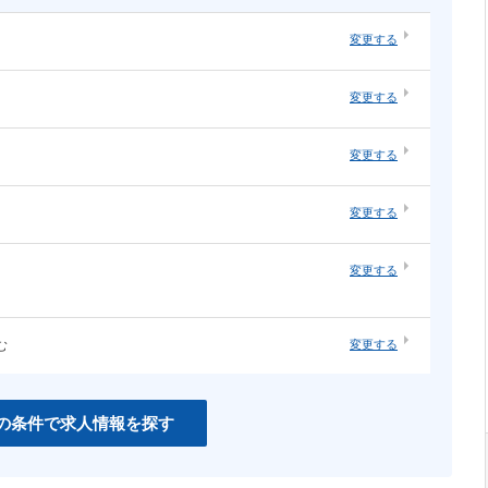
変更する
・オープ
システムエンジニア（汎用系）
変更する
ソーシャルゲーム
・構築
ネットワーク・サーバ運用・保守
ネイティブアプリ
変更する
知育
インハウスエージェンシー
変更する
紙系クリエイティブ職
変更する
む
変更する
CSS
PHP
Unity
の条件で求人情報を探す
C＃
Perl