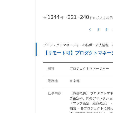
ActionScript
CakePHP
Ruby on Rails
1344
221~240
全
件中
件の求人を表示
8
9
ツール・ノウハウに関するキーワード
Photoshop
Illustrator
プロジェクトマネージャーの転職・求人情報
Fireworks
Dreamweaver
【リモート可】プロダクトマネ
AfterEffects
MAYA
WordPress
Movable Type
SEO
SEM
職種
プロジェクトマネージャー
勤務地
東京都
待遇・職場環境に関するキーワード
仕事内容
【職務概要】 プロダクトマ
福利厚生充実
社員食堂あり
プ策定や、開発ディレクショ
分煙オフィス
オフィスがきれい
ドマップ策定、組織の設計 
抽出 ・各プロジェクトに関わ
ジーンズOK
20代活躍の職場