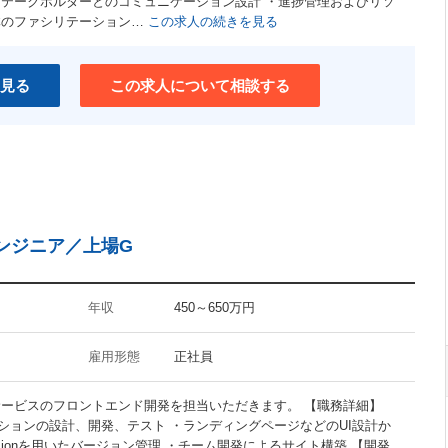
ステークホルダーとのコミュニケーション設計 ・進捗管理およびリソ
ユニークな職場
体のファシリテーション…
この求人の続きを見る
介護支援制度あり
ワークライフバランス重視
見る
この求人について相談する
エンジニア／上場G
年収
450～650万円
雇用形態
正社員
サービスのフロントエンド開発を担当いただきます。 【職務詳細】
ションの設計、開発、テスト ・ランディングページなどのUI設計か
versionを用いたバージョン管理 ・チーム開発によるサイト構築 【開発