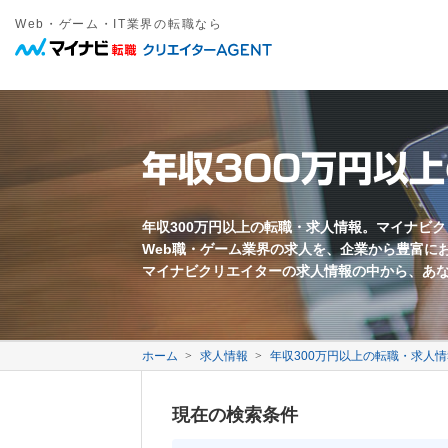
Web・ゲーム・IT業界の転職なら
職種
年収
勤務地
雇用形態
キーワード
フリーワード
職種名・勤務地・仕事内容などを入力してください。複数ワードは間
東京都近郊
正社員
愛知県近郊
契約社員
大阪府近郊
その他雇
Web系
募集要項に関するキーワード
万円以上
Webプロデューサー
急募
Webディレクター
業界未経験歓迎
年収300万円以
Webコーダー
新卒歓迎
Webプログラマー
第二新卒歓迎
すべてのワードを含む
いずれかのワードを含む
Webライター
年齢不問
ECサイト運営
採用枠5名以上
モバイル制作
フレックス勤務
映像クリエイター
完全週休二日制
年収300万円以上の転職・求人情報。マイナビ
Web職・ゲーム業界の求人を、企業から豊富に
転勤なし
退職金あり
マイナビクリエイターの求人情報の中から、あ
中国語を活かす
韓国語を活かす
ゲーム系
ゲームプロデューサー
ゲームディレクター
会社に関するキーワード
ゲームプログラマー
ホーム
求人情報
年収300万円以上の転職・求人情
ゲームシナリオライター
2DCGデザイナー
自社サービスあり
3DCGデザイナー
事業会社
現在の検索条件
イラストレーター
代理店
メーカー
ベンチャー企業
3年以上連続成長企業