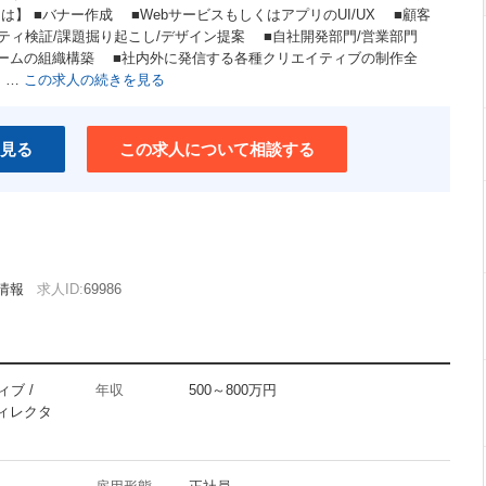
は】 ■バナー作成 ■WebサービスもしくはアプリのUI/UX ■顧客
ティ検証/課題掘り起こし/デザイン提案 ■自社開発部門/営業部門
ームの組織構築 ■社内外に発信する各種クリエイティブの制作全
 …
この求人の続きを見る
見る
この求人について相談する
情報
求人ID:
69986
ブ /
年収
500～800万円
ディレクタ