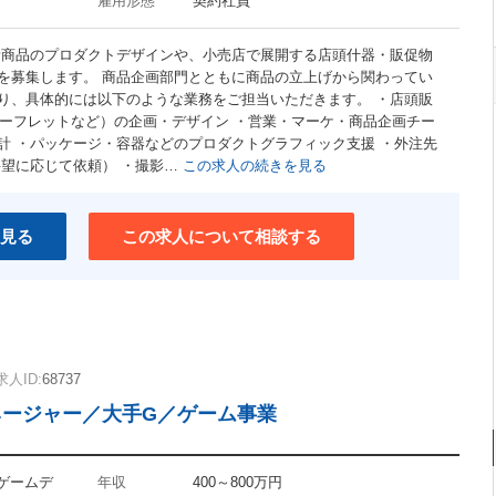
雇用形態
契約社員
新商品のプロダクトデザインや、小売店で展開する店頭什器・販促物
を募集します。 商品企画部門とともに商品の立上げから関わってい
り、具体的には以下のような業務をご担当いただきます。 ・店頭販
リーフレットなど）の企画・デザイン ・営業・マーケ・商品企画チー
計 ・パッケージ・容器などのプロダクトグラフィック支援 ・外注先
要望に応じて依頼） ・撮影…
この求人の続きを見る
見る
この求人について相談する
求人ID:
68737
ネージャー／大手G／ゲーム事業
 ゲームデ
年収
400～800万円