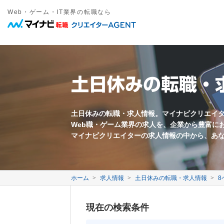
Web・ゲーム・IT業界の転職なら
職種
年収
勤務地
雇用形態
キーワード
フリーワード
職種名・勤務地・仕事内容などを入力してください。複数ワードは間
東京都近郊
正社員
愛知県近郊
契約社員
大阪府近郊
その他雇
Web系
募集要項に関するキーワード
万円以上
Webプロデューサー
急募
Webディレクター
業界未経験歓迎
土日休みの転職・
Webコーダー
新卒歓迎
Webプログラマー
第二新卒歓迎
すべてのワードを含む
いずれかのワードを含む
Webライター
年齢不問
ECサイト運営
採用枠5名以上
モバイル制作
フレックス勤務
映像クリエイター
完全週休二日制
土日休みの転職・求人情報。マイナビクリエイ
Web職・ゲーム業界の求人を、企業から豊富に
転勤なし
退職金あり
マイナビクリエイターの求人情報の中から、あ
中国語を活かす
韓国語を活かす
ゲーム系
ゲームプロデューサー
ゲームディレクター
会社に関するキーワード
ゲームプログラマー
ホーム
求人情報
土日休みの転職・求人情報
ゲームシナリオライター
8
2DCGデザイナー
自社サービスあり
3DCGデザイナー
事業会社
現在の検索条件
イラストレーター
代理店
メーカー
ベンチャー企業
3年以上連続成長企業