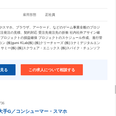
雇用形態
正社員
ムやスマホ、ブラウザ、アーケード、などのゲーム事業全般のプロジ
受注発注の見積、契約対応 受注先発注先の折衝 社内社外アサイン確
 プロジェクトの損益確保 プロジェクトのスケジュール作成、進行管
ン (株)gumi KLab(株) (株)クリーチャーズ (株)コナミデジタルエン
es サミー(株) (株)スクウェア・エニックス (株)スパイク・チュンソフ
見る
この求人について相談する
736
大手G／コンシューマー・スマホ