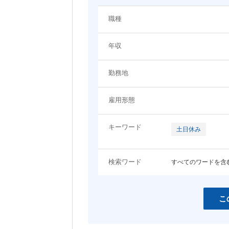
システム（技術）系
職種
関わるプロジェクト・ジャンルに関するキーワード
プロジェクトマネージャー
システムエンジニア（Web
年収
ン・モバイル系）
EC
エンタメ
システムエンジニア（制御・組み込
ネットワーク・サーバ設計
コンシューマーゲーム
アプリ開発
み系）
勤務地
コーポレート
LP・バナー制作
女性向けコンテンツ
コンサルタント
雇用形態
その他職種
スマホ
営業・アカウントエグゼクティブ
事務職
キーワード
土日休み
開発言語・フレームワークに関するキーワード
検索ワード
すべてのワードを含
HTML
HTML5
JavaScript
jQuery
Java
Objective-C
こ
C
C++
Ruby
Python