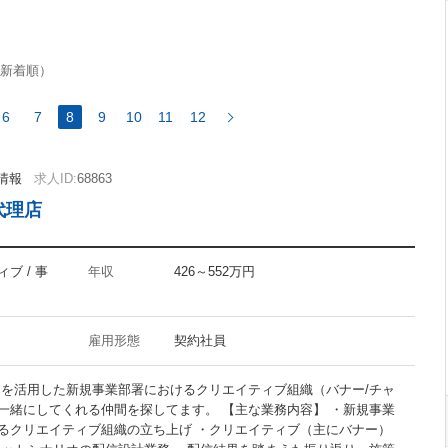
FuelPHP
新着順）
6
7
8
9
10
11
12
InDesign
情報
求人ID:
68863
Flash
代理店
CMS
Googleアナリティクス
アクセス解析
ブ / 事
年収
426～552万円
雇用形態
契約社員
禁煙オフィス
トを活用した新規事業部署におけるクリエイティブ組織（バナー/チャ
駅5分以内
一緒にしてくれる仲間を探してます。 【主な業務内容】 ・新規事業
るクリエイティブ組織の立ち上げ ・クリエイティブ（主にバナー）
30代活躍の職場