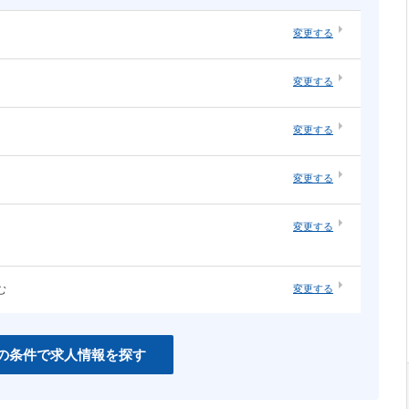
変更する
・オープ
システムエンジニア（汎用系）
変更する
ソーシャルゲーム
・構築
ネットワーク・サーバ運用・保守
ネイティブアプリ
変更する
知育
インハウスエージェンシー
変更する
紙系クリエイティブ職
変更する
む
変更する
CSS
PHP
Unity
の条件で求人情報を探す
C＃
Perl