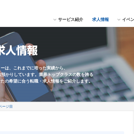
サービス紹介
求人情報
イベ
にスペースを入れてください。
用形態
福岡県近郊
Webデザイナー
職種未経験歓迎
求人情報
Webマーケター
学歴不問
Web編集・コンテンツ企画
残業少なめ
海外勤務あり
ターは、これまでに培った実績から、
お預かりしています。業界トップクラスの数を誇る
英語を活かす
なたの希望に合う転職・求人情報をご紹介します。
土日休み
ゲームプランナー
ページ目
サウンドクリエイター
UIデザイナー
制作会社
社員数100名以上