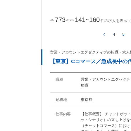
ActionScript
CakePHP
Ruby on Rails
773
141~160
全
件中
件の求人を表示（
4
5
ツール・ノウハウに関するキーワード
Photoshop
Illustrator
営業・アカウントエグゼクティブの転職・求人
Fireworks
Dreamweaver
【東京】Cコマース／急成長中の
AfterEffects
MAYA
WordPress
Movable Type
SEO
SEM
職種
営業・アカウントエグゼクティ
務職
待遇・職場環境に関するキーワード
勤務地
東京都
福利厚生充実
社員食堂あり
仕事内容
【仕事概要】 チャットボッ
分煙オフィス
オフィスがきれい
ットシナリオ）の立ち上げを
（チャットコマース）におけ
ジーンズOK
20代活躍の職場