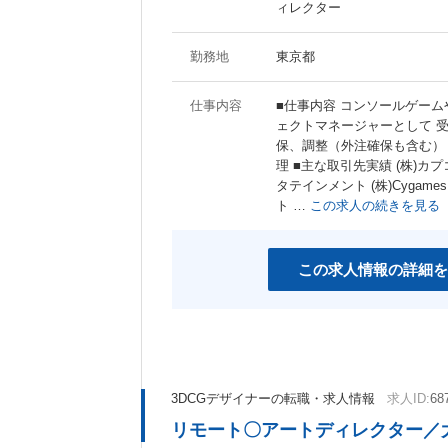
ィレクター
勤務地
東京都
仕事内容
■仕事内容 コンソールゲー
ェクトマネージャーとして 
保、調整（外注確保も含む）
理 ■主な取引先実績 (株)カプコ
タテインメント (株)Cygam
ト …
この求人の続きを見る
この求人情報の詳細を
3DCGデザイナーの転職・求人情報
求人ID:
68
リモート〇アートディレクター／