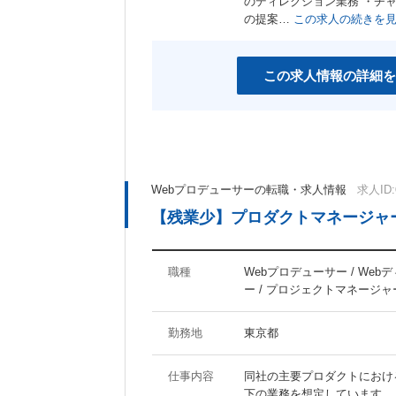
のディレクション業務 ・チ
女性社員活躍の職場
スポーツジム有り
の提案…
この求人の続きを
産休あり
育児支援制度あり
社宅・家賃補助制度あり
資格取得支援制度あり
この求人情報の詳細を
その他のキーワード
マイナビ関連会社
Webプロデューサーの転職・求人情報
求人ID:
【残業少】プロダクトマネージャー
職種
Webプロデューサー / Web
ー / プロジェクトマネージャ
勤務地
東京都
仕事内容
同社の主要プロダクトにおけ
下の業務を想定しています。