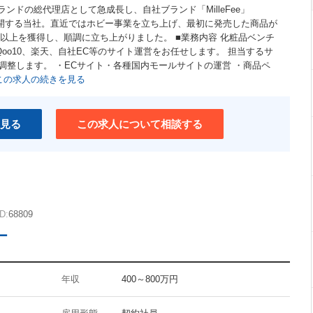
ランドの総代理店として急成長し、自社ブランド「MilleFee」
を中心に展開する当社。直近ではホビー事業を立ち上げ、最初に発売した商品が
以上を獲得し、順調に立ち上がりました。 ■業務内容 化粧品ベンチ
Qoo10、楽天、自社EC等のサイト運営をお任せします。 担当するサ
調整します。 ・ECサイト・各種国内モールサイトの運営 ・商品ペ
この求人の続きを見る
見る
この求人について相談する
D:
68809
ー
年収
400～800万円