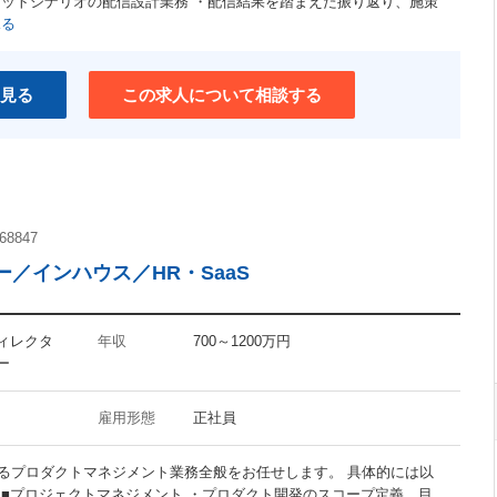
ャットシナリオの配信設計業務 ・配信結果を踏まえた振り返り、施策
ユニークな職場
見る
介護支援制度あり
ワークライフバランス重視
見る
この求人について相談する
68847
／インハウス／HR・SaaS
ディレクタ
年収
700～1200万円
ー
雇用形態
正社員
るプロダクトマネジメント業務全般をお任せします。 具体的には以
 ■プロジェクトマネジメント ・プロダクト開発のスコープ定義、目