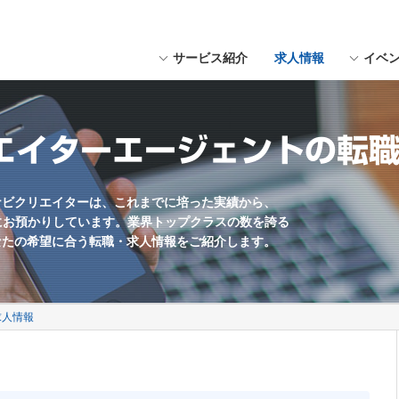
サービス紹介
求人情報
イベ
にスペースを入れてください。
用形態
福岡県近郊
Webデザイナー
職種未経験歓迎
エイターエージェントの転
Webマーケター
学歴不問
Web編集・コンテンツ企画
残業少なめ
海外勤務あり
ナビクリエイターは、これまでに培った実績から、
富にお預かりしています。業界トップクラスの数を誇る
英語を活かす
なたの希望に合う転職・求人情報をご紹介します。
土日休み
ゲームプランナー
求人情報
サウンドクリエイター
UIデザイナー
制作会社
社員数100名以上