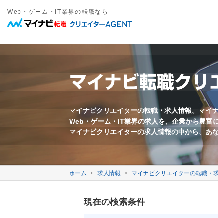
Web・ゲーム・IT業界の転職なら
職種
年収
勤務地
雇用形態
キーワード
フリーワード
職種名・勤務地・仕事内容などを入力してください。複数ワードは間
東京都近郊
正社員
愛知県近郊
契約社員
大阪府近郊
その他雇
Web系
募集要項に関するキーワード
万円以上
Webプロデューサー
急募
Webディレクター
業界未経験歓迎
マイナビ転職クリ
Webコーダー
新卒歓迎
Webプログラマー
第二新卒歓迎
すべてのワードを含む
いずれかのワードを含む
Webライター
年齢不問
ECサイト運営
採用枠5名以上
モバイル制作
フレックス勤務
映像クリエイター
完全週休二日制
マイナビクリエイターの転職・求人情報。マイ
Web・ゲーム・IT業界の求人を、企業から豊
転勤なし
退職金あり
マイナビクリエイターの求人情報の中から、あ
中国語を活かす
韓国語を活かす
ゲーム系
ゲームプロデューサー
ゲームディレクター
会社に関するキーワード
ゲームプログラマー
ホーム
求人情報
マイナビクリエイターの転職・
ゲームシナリオライター
2DCGデザイナー
自社サービスあり
3DCGデザイナー
事業会社
現在の検索条件
イラストレーター
代理店
メーカー
ベンチャー企業
3年以上連続成長企業