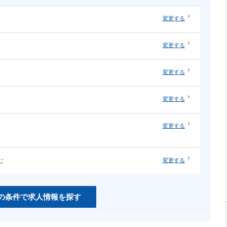
変更する
・オープ
システムエンジニア（汎用系）
変更する
ソーシャルゲーム
・構築
ネットワーク・サーバ運用・保守
ネイティブアプリ
変更する
知育
インハウスエージェンシー
変更する
紙系クリエイティブ職
変更する
む
変更する
CSS
PHP
Unity
の条件で求人情報を探す
C＃
Perl