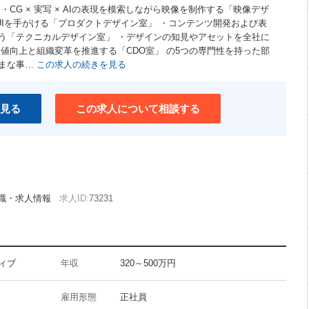
CG × 実写 × AIの表現を模索しながら映像を制作する「映像デザ
UIを手がける「プロダクトデザイン室」 ・コンテンツ開発および表
う「テクニカルデザイン室」 ・デザインの知見やアセットを全社に
」の価値向上と組織変革を推進する「CDO室」 の5つの専門性を持った部
まな事…
この求人の続きを見る
見る
この求人について相談する
職・求人情報
求人ID:
73231
ィブ
年収
320～500万円
雇用形態
正社員