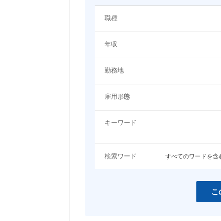
システム（技術）系
職種
関わるプロジェクト・ジャンルに関するキーワード
プロジェクトマネージャー
システムエンジニア（Web
年収
ン・モバイル系）
EC
エンタメ
システムエンジニア（制御・組み込
ネットワーク・サーバ設計
コンシューマーゲーム
アプリ開発
み系）
勤務地
コーポレート
LP・バナー制作
女性向けコンテンツ
コンサルタント
雇用形態
その他職種
スマホ
営業・アカウントエグゼクティブ
事務職
キーワード
開発言語・フレームワークに関するキーワード
検索ワード
すべてのワードを含
HTML
HTML5
JavaScript
jQuery
Java
Objective-C
こ
C
C++
Ruby
Python