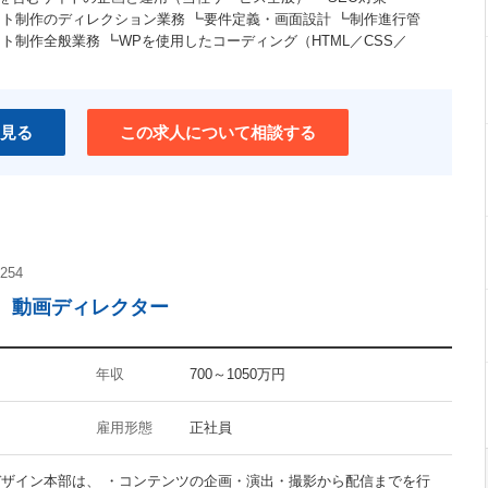
bサイト制作のディレクション業務 ┗要件定義・画面設計 ┗制作進行管
イト制作全般業務 ┗WPを使用したコーディング（HTML／CSS／
見る
この求人について相談する
254
。動画ディレクター
年収
700～1050万円
雇用形態
正社員
デザイン本部は、 ・コンテンツの企画・演出・撮影から配信までを行