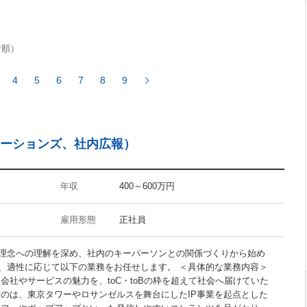
FuelPHP
着順）
4
5
6
7
8
9
InDesign
Flash
レーションズ、社内広報）
CMS
Googleアナリティクス
アクセス解析
年収
400～600万円
雇用形態
正社員
理念への理解を深め、社内のキーパーソンとの関係づくりから始め
禁煙オフィス
、適性に応じて以下の業務をお任せします。 ＜具体的な業務内容＞
駅5分以内
会社やサービスの魅力を、toC・toBの枠を超えて社会へ届けていた
るのは、東京タワーやロサンゼルスを舞台にしたIP事業を起点とした
30代活躍の職場