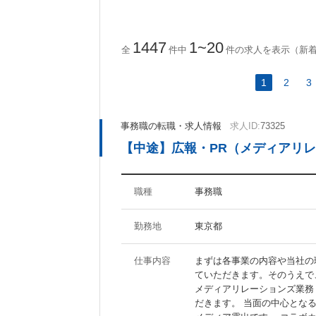
ActionScript
CakePHP
Ruby on Rails
1447
1~20
全
件中
件の求人を表示（新
1
2
3
ツール・ノウハウに関するキーワード
Photoshop
Illustrator
事務職の転職・求人情報
求人ID:
73325
Fireworks
Dreamweaver
【中途】広報・PR（メディアリ
AfterEffects
MAYA
WordPress
Movable Type
SEO
SEM
職種
事務職
勤務地
東京都
待遇・職場環境に関するキーワード
仕事内容
まずは各事業の内容や当社の
福利厚生充実
社員食堂あり
ていただきます。そのうえで
分煙オフィス
オフィスがきれい
メディアリレーションズ業務 
だきます。 当面の中心とな
ジーンズOK
20代活躍の職場