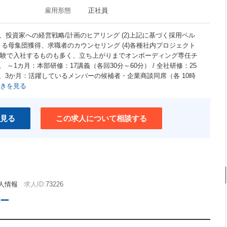
雇用形態
正社員
者、投資家への経営戦略/計画のヒアリング (2)上記に基づく採用ペル
による母集団獲得、求職者のカウンセリング (4)各種社内プロジェクト
未経験で入社するものも多く、立ち上がりまでオンボーディング専任チ
～1カ月：本部研修：17講義（各回30分～60分） / 全社研修：25
～2、3か月：活躍しているメンバーの候補者・企業商談同席（各 10時
きを見る
見る
この求人について相談する
人情報
求人ID:
73226
ター