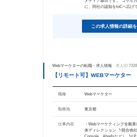
メディア露出です。 コラボ
女性社員活躍の職場
スポーツジム有り
に、同社の認知をtoCへ広げ
産休あり
育児支援制度あり
社宅・家賃補助制度あり
資格取得支援制度あり
この求人情報の詳細を
その他のキーワード
マイナビ関連会社
Webマーケターの転職・求人情報
求人ID:
732
【リモート可】WEBマーケター
職種
Webマーケター
勤務地
東京都
仕事内容
・Webマーケティング全般
体ディレクション ┗競合他社を含む
Console、Ahrefsなど