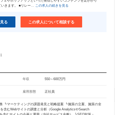
カフェやポップアップといった発信しやすいコンテンツを足がかり
ユニークな職場
ていきます。 ■リレー…
この求人の続きを見る
介護支援制度あり
ワークライフバランス重視
見る
この求人について相談する
81
年収
550～600万円
雇用形態
正社員
業務 ┗マーケティングの課題発見と戦略提案 ┗施策の立案、施策の全
Webサイトの調査と分析（Google AnalyticsやSearch
） ┗LPを含むサイトの企画と運用（当社サービス全般） ┗SEO対策・