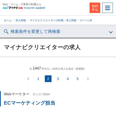
Web・ゲーム・IT業界の転職なら
無料
申込
ホーム
求人情報
マイナビクリエイターの転職・求人情報
2ページ目
検索条件を変更して再検索
マイナビクリエイターの求人
1447
全
件中21～40件の求人を表示（新着順）
1
2
3
4
5
Webマーケター
求人ID:
73034
ECマーケティング担当