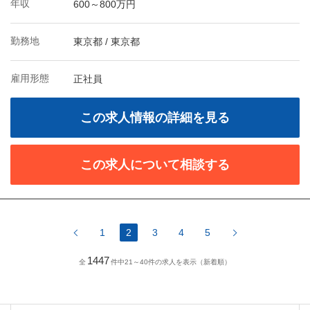
年収
600～800万円
勤務地
東京都 / 東京都
雇用形態
正社員
この求人情報の詳細を見る
この求人について相談する
1
2
3
4
5
1447
全
件中21～40件の求人を表示（新着順）