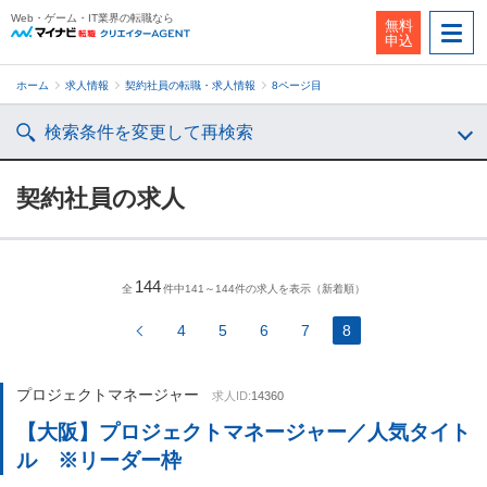
Web・ゲーム・IT業界の転職なら
無料
申込
ホーム
求人情報
契約社員の転職・求人情報
8ページ目
検索条件を変更して再検索
契約社員の求人
144
全
件中141～144件の求人を表示（新着順）
4
5
6
7
8
プロジェクトマネージャー
求人ID:
14360
【大阪】プロジェクトマネージャー／人気タイト
ル ※リーダー枠