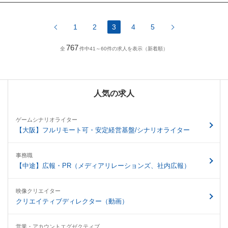
1
2
3
4
5
767
全
件中41～60件の求人を表示（新着順）
人気の求人
ゲームシナリオライター
【大阪】フルリモート可・安定経営基盤/シナリオライター
事務職
【中途】広報・PR（メディアリレーションズ、社内広報）
映像クリエイター
クリエイティブディレクター（動画）
営業・アカウントエグゼクティブ