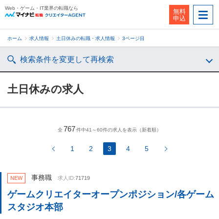
Web・ゲーム・IT業界の転職なら
無料
申込
ホーム
求人情報
土日休みの転職・求人情報
3ページ目
検索条件を変更して再検索
土日休みの求人
767
全
件中41～60件の求人を表示（新着順）
1
2
3
4
5
事務職
NEW
求人ID:
71719
ゲームクリエイターオープンポジション/各ゲーム
スタジオ本部