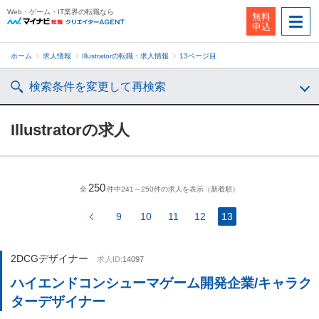
Web・ゲーム・IT業界の転職なら
無料
申込
ホーム
求人情報
Illustratorの転職・求人情報
13ページ目
検索条件を変更して再検索
Illustratorの求人
250
全
件中241～250件の求人を表示（新着順）
9
10
11
12
13
2DCGデザイナー
求人ID:
14097
ハイエンドコンシューマゲーム開発企業/キャラク
ターデザイナー