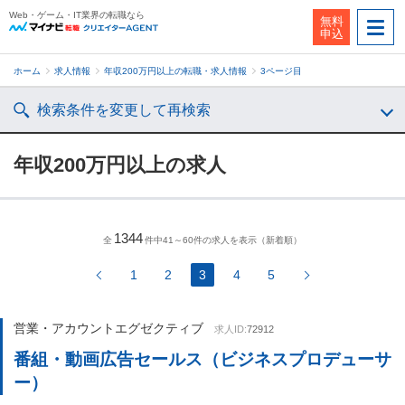
Web・ゲーム・IT業界の転職なら
無料
申込
ホーム
求人情報
年収200万円以上の転職・求人情報
3ページ目
検索条件を変更して再検索
年収200万円以上の求人
1344
全
件中41～60件の求人を表示（新着順）
1
2
3
4
5
営業・アカウントエグゼクティブ
求人ID:
72912
番組・動画広告セールス（ビジネスプロデューサ
ー）