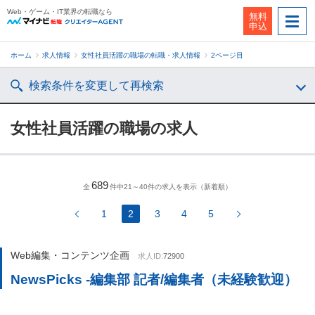
Web・ゲーム・IT業界の転職なら
無料
申込
ホーム
求人情報
女性社員活躍の職場の転職・求人情報
2ページ目
検索条件を変更して再検索
女性社員活躍の職場の求人
689
全
件中21～40件の求人を表示（新着順）
1
2
3
4
5
Web編集・コンテンツ企画
求人ID:
72900
NewsPicks -編集部 記者/編集者（未経験歓迎）