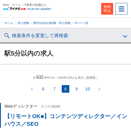
Web・ゲーム・IT業界の転職なら
無料
申込
ホーム
求人情報
駅5分以内の転職・求人情報
8ページ目
検索条件を変更して再検索
駅5分以内の求人
632
全
件中141～160件の求人を表示（新着順）
6
7
8
9
10
Webディレクター
求人ID:
68296
【リモートOK■】コンテンツディレクター／イン
ハウス／SEO