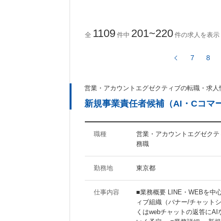
ActionScript
CakePHP
Ruby on Rails
1109
201~220
全
件中
件の求人を表示
7
8
ツール・ノウハウに関するキーワード
Photoshop
Illustrator
営業・アカウントエグゼクティブの転職・求人
Fireworks
Dreamweaver
新規事業責任者候補（AI・Cコマー
AfterEffects
MAYA
WordPress
Movable Type
SEO
SEM
職種
営業・アカウントエグゼクティ
務職
待遇・職場環境に関するキーワード
勤務地
東京都
福利厚生充実
社員食堂あり
仕事内容
■業務概要 LINE・WEB
分煙オフィス
オフィスがきれい
ィブ組織（バナー/チャット
くはwebチャットの返答にA
ジーンズOK
20代活躍の職場