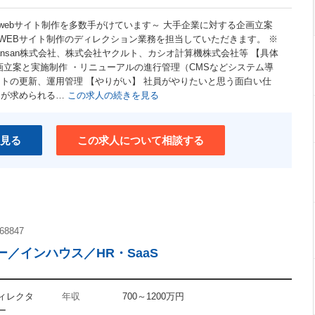
webサイト制作を多数手がけています～ 大手企業に対する企画立案
WEBサイト制作のディレクション業務を担当していただきます。 ※
nsan株式会社、株式会社ヤクルト、カシオ計算機株式会社等 【具体
画立案と実施制作 ・リニューアルの進行管理（CMSなどシステム導
イトの更新、運用管理 【やりがい】 社員がやりたいと思う面白い仕
ーが求められる…
この求人の続きを見る
見る
この求人について相談する
68847
／インハウス／HR・SaaS
ディレクタ
年収
700～1200万円
ー