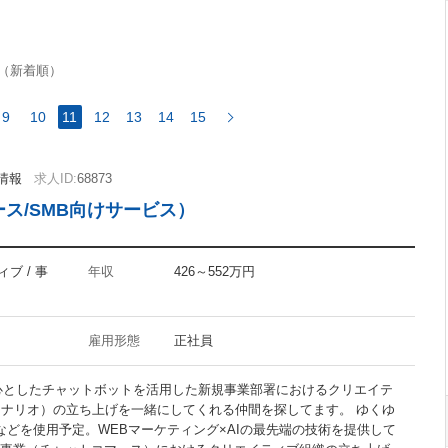
FuelPHP
（新着順）
9
10
11
12
13
14
15
InDesign
情報
求人ID:
68873
Flash
ス/SMB向けサービス）
CMS
Googleアナリティクス
アクセス解析
ブ / 事
年収
426～552万円
雇用形態
正社員
禁煙オフィス
を中心としたチャットボットを活用した新規事業部署におけるクリエイテ
駅5分以内
シナリオ）の立ち上げを一緒にしてくれる仲間を探してます。 ゆくゆ
Iなどを使用予定。WEBマーケティング×AIの最先端の技術を提供して
30代活躍の職場