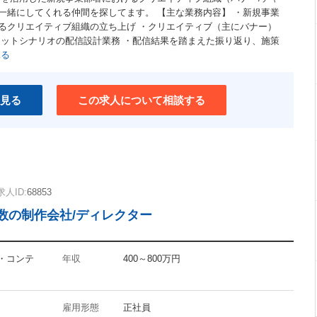
一緒にしてくれる仲間を探してます。 【主な業務内容】 ・新規事業
るクリエイティブ組織の立ち上げ ・クリエイティブ（主にバナー）
ャットシナリオの配信設計業務 ・配信結果を踏まえた振り返り、施策
見る
見る
この求人について相談する
求人ID:
68853
数の制作会社/ディレクター
集・コンテ
年収
400～800万円
雇用形態
正社員