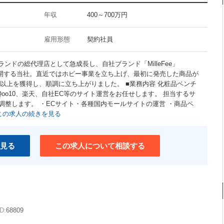
年収
400～700万円
雇用形態
契約社員
ランドの総代理店として急成長し、自社ブランド「MilleFee」
を中心に展開する当社。直近ではホビー事業を立ち上げ、最初に発売した商品が
以上を獲得し、順調に立ち上がりました。 ■業務内容 化粧品ベンチ
Qoo10、楽天、自社EC等のサイト運営をお任せします。 担当するサ
調整します。 ・ECサイト・各種国内モールサイトの運営 ・商品ペ
この求人の続きを見る
見る
この求人について相談する
D:
68809