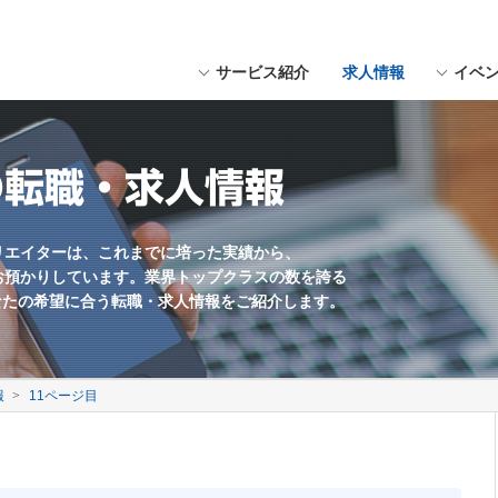
サービス紹介
求人情報
イベ
にスペースを入れてください。
用形態
福岡県近郊
Webデザイナー
職種未経験歓迎
の転職・求人情報
Webマーケター
学歴不問
Web編集・コンテンツ企画
残業少なめ
海外勤務あり
リエイターは、これまでに培った実績から、
お預かりしています。業界トップクラスの数を誇る
英語を活かす
なたの希望に合う転職・求人情報をご紹介します。
土日休み
ゲームプランナー
報
11ページ目
サウンドクリエイター
UIデザイナー
制作会社
社員数100名以上