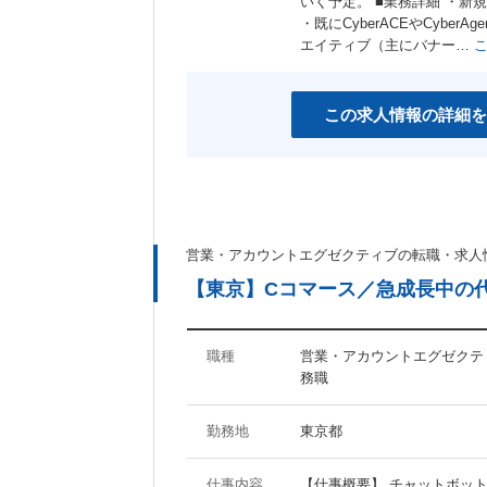
いく予定。 ■業務詳細 ・
女性社員活躍の職場
スポーツジム有り
・既にCyberACEやCyb
産休あり
エイティブ（主にバナー…
育児支援制度あり
社宅・家賃補助制度あり
資格取得支援制度あり
この求人情報の詳細を
その他のキーワード
マイナビ関連会社
営業・アカウントエグゼクティブの転職・求人
【東京】Cコマース／急成長中の
職種
営業・アカウントエグゼクティ
務職
勤務地
東京都
仕事内容
【仕事概要】 チャットボッ