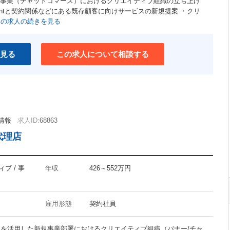
新規事業（チャットコマース）におけるクリエイティブ組織の立ち上げ
ユニークな職場
erAgentと契約関係などにある既存顧客に向けサービスの新規提案 ・クリ
この求人の続きを見る
介護支援制度あり
ワークライフバランス重視
見る
この求人について相談する
情報
求人ID:
68863
代理店
ブ / 事
年収
426～552万円
雇用形態
契約社員
トを活用した新規事業部署におけるクリエイティブ組織（バナー/チャ