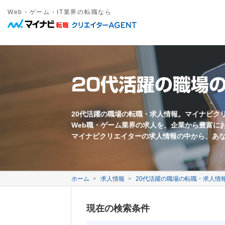
Web・ゲーム・IT業界の転職なら
職種
年収
勤務地
雇用形態
キーワード
フリーワード
職種名・勤務地・仕事内容などを入力してください。複数ワードは間
東京都近郊
正社員
愛知県近郊
契約社員
大阪府近郊
その他雇
Web系
募集要項に関するキーワード
万円以上
Webプロデューサー
急募
Webディレクター
業界未経験歓迎
20代活躍の職場
Webコーダー
新卒歓迎
Webプログラマー
第二新卒歓迎
すべてのワードを含む
いずれかのワードを含む
Webライター
年齢不問
ECサイト運営
採用枠5名以上
モバイル制作
フレックス勤務
映像クリエイター
完全週休二日制
20代活躍の職場の転職・求人情報。マイナビク
Web職・ゲーム業界の求人を、企業から豊富に
転勤なし
退職金あり
マイナビクリエイターの求人情報の中から、あ
中国語を活かす
韓国語を活かす
ゲーム系
ゲームプロデューサー
ゲームディレクター
会社に関するキーワード
ゲームプログラマー
ホーム
求人情報
20代活躍の職場の転職・求人情
ゲームシナリオライター
2DCGデザイナー
自社サービスあり
3DCGデザイナー
事業会社
現在の検索条件
イラストレーター
代理店
メーカー
ベンチャー企業
3年以上連続成長企業