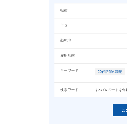
システム（技術）系
職種
関わるプロジェクト・ジャンルに関するキーワード
プロジェクトマネージャー
システムエンジニア（Web
年収
ン・モバイル系）
EC
エンタメ
システムエンジニア（制御・組み込
ネットワーク・サーバ設計
コンシューマーゲーム
アプリ開発
み系）
勤務地
コーポレート
LP・バナー制作
女性向けコンテンツ
コンサルタント
雇用形態
その他職種
スマホ
営業・アカウントエグゼクティブ
事務職
キーワード
20代活躍の職場
開発言語・フレームワークに関するキーワード
検索ワード
すべてのワードを含
HTML
HTML5
JavaScript
jQuery
Java
Objective-C
こ
C
C++
Ruby
Python