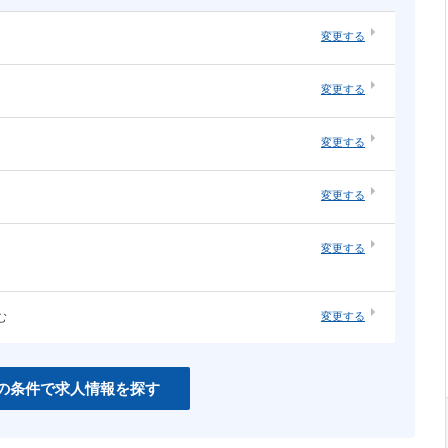
変更する
・オープ
システムエンジニア（汎用系）
変更する
ソーシャルゲーム
・構築
ネットワーク・サーバ運用・保守
ネイティブアプリ
変更する
知育
インハウスエージェンシー
変更する
紙系クリエイティブ職
変更する
む
変更する
CSS
PHP
Unity
の条件で求人情報を探す
C＃
Perl