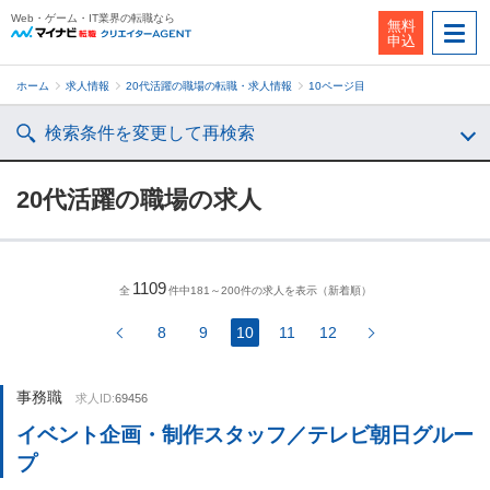
Web・ゲーム・IT業界の転職なら
無料
申込
ホーム
求人情報
20代活躍の職場の転職・求人情報
10ページ目
検索条件を変更して再検索
20代活躍の職場の求人
1109
全
件中181～200件の求人を表示（新着順）
8
9
10
11
12
事務職
求人ID:
69456
イベント企画・制作スタッフ／テレビ朝日グルー
プ