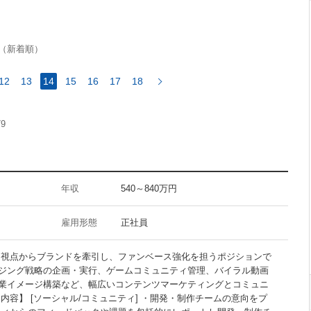
FuelPHP
（新着順）
12
13
14
15
16
17
18
InDesign
79
Flash
CMS
Googleアナリティクス
アクセス解析
年収
540～840万円
雇用形態
正社員
ー視点からブランドを牽引し、ファンベース強化を担うポジションで
禁煙オフィス
ジング戦略の企画・実行、ゲームコミュニティ管理、バイラル動画
駅5分以内
業イメージ構築など、幅広いコンテンツマーケティングとコミュニ
内容】 [ソーシャル/コミュニティ] ・開発・制作チームの意向をプ
30代活躍の職場