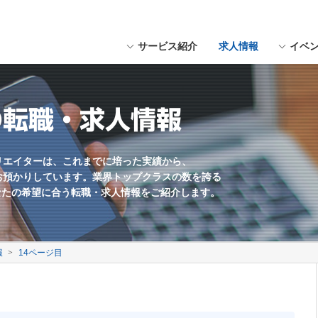
サービス紹介
求人情報
イベ
にスペースを入れてください。
用形態
福岡県近郊
Webデザイナー
職種未経験歓迎
の転職・求人情報
Webマーケター
学歴不問
Web編集・コンテンツ企画
残業少なめ
海外勤務あり
リエイターは、これまでに培った実績から、
お預かりしています。業界トップクラスの数を誇る
英語を活かす
なたの希望に合う転職・求人情報をご紹介します。
土日休み
ゲームプランナー
報
14ページ目
サウンドクリエイター
UIデザイナー
制作会社
社員数100名以上