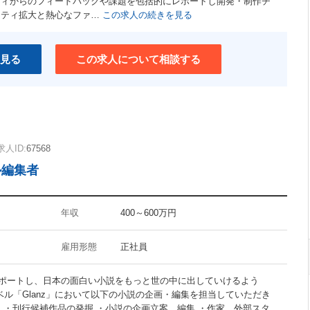
ティからのフィードバックや課題を包括的にレポートし開発・制作チ
ユニークな職場
ニティ拡大と熱心なファ…
この求人の続きを見る
介護支援制度あり
ワークライフバランス重視
見る
この求人について相談する
求人ID:
67568
ル編集者
年収
400～600万円
雇用形態
正社員
ポートし、日本の面白い小説をもっと世の中に出していけるよう
ーベル「Glanz」において以下の小説の企画・編集を担当していただき
 ・刊行候補作品の発掘 ・小説の企画立案、編集 ・作家、外部スタ