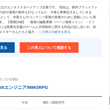
年設立のエンタメスタートアップ企業です。 現在は、創作プラットフォ
え、小説や漫画の制作も行なっており、今後も事業拡大をしていきま
職として、作家さんやコンテンツ産業の発展のために貢献したいと真
す。 【業務詳細】 ・漫画の編集業務（ページ漫画メイン） ・クリ
主には商業化支援のチームと共同制作に関する作品の話し合いや、担
エイターさんたちと協力…
この求人の続きを見る
見る
この求人について相談する
求人ID:
67563
bエンジニア/MMORPG
年収
400～1000万円