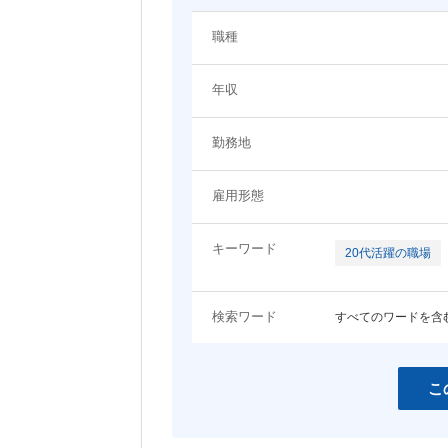
システム（技術）系
職種
関わるプロジェクト・ジャンルに関するキーワード
プロジェクトマネージャー
システムエンジニア（Web
年収
ン・モバイル系）
EC
エンタメ
システムエンジニア（制御・組み込
ネットワーク・サーバ設計
コンシューマーゲーム
アプリ開発
み系）
勤務地
コーポレート
LP・バナー制作
女性向けコンテンツ
コンサルタント
雇用形態
その他職種
スマホ
営業・アカウントエグゼクティブ
事務職
キーワード
20代活躍の職場
開発言語・フレームワークに関するキーワード
検索ワード
すべてのワードを含
HTML
HTML5
JavaScript
jQuery
Java
Objective-C
こ
C
C++
Ruby
Python