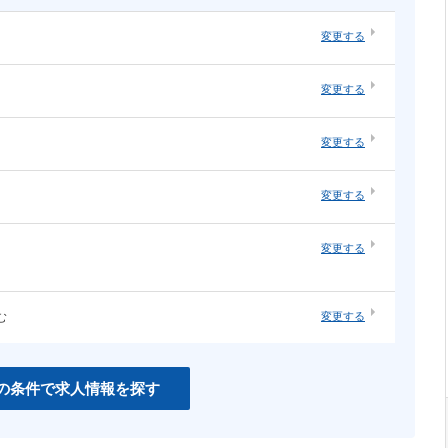
変更する
・オープ
システムエンジニア（汎用系）
変更する
ソーシャルゲーム
・構築
ネットワーク・サーバ運用・保守
ネイティブアプリ
変更する
知育
インハウスエージェンシー
変更する
紙系クリエイティブ職
変更する
む
変更する
CSS
PHP
Unity
の条件で求人情報を探す
C＃
Perl