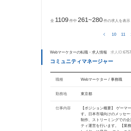
ActionScript
CakePHP
Ruby on Rails
1109
261~280
全
件中
件の求人を表示
10
11
ツール・ノウハウに関するキーワード
Photoshop
Illustrator
Webマーケターの転職・求人情報
求人ID:
675
Fireworks
Dreamweaver
コミュニティマネージャー
AfterEffects
MAYA
WordPress
Movable Type
SEO
SEM
職種
Webマーケター / 事務職
勤務地
東京都
待遇・職場環境に関するキーワード
仕事内容
【ポジション概要】 ゲーマ
福利厚生充実
社員食堂あり
す。日本市場向けのメッセー
分煙オフィス
オフィスがきれい
制作、ストリーミングでの企
ティ運営を行います。 【業務
ジーンズOK
20代活躍の職場