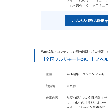
レイヤーに発信 ・コミュニ
女性社員活躍の職場
スポーツジム有り
ームへ共有 ・ゲームコミュ
産休あり
育児支援制度あり
社宅・家賃補助制度あり
資格取得支援制度あり
この求人情報の詳細を
その他のキーワード
マイナビ関連会社
Web編集・コンテンツ企画の転職・求人情報
【全国フルリモートOK。】ノベ
職種
Web編集・コンテンツ企画
勤務地
東京都
仕事内容
作家の皆さまの創作活動をサ
に、indentのオリジナルレ
ます。 【具体的な業務内容】