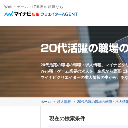
Web・ゲーム・IT業界の転職なら
職種
年収
勤務地
雇用形態
キーワード
フリーワード
職種名・勤務地・仕事内容などを入力してください。複数ワードは間
東京都近郊
正社員
愛知県近郊
契約社員
大阪府近郊
その他雇
Web系
募集要項に関するキーワード
万円以上
Webプロデューサー
急募
Webディレクター
業界未経験歓迎
20代活躍の職場
Webコーダー
新卒歓迎
Webプログラマー
第二新卒歓迎
すべてのワードを含む
いずれかのワードを含む
Webライター
年齢不問
ECサイト運営
採用枠5名以上
モバイル制作
フレックス勤務
映像クリエイター
完全週休二日制
20代活躍の職場の転職・求人情報。マイナビク
Web職・ゲーム業界の求人を、企業から豊富に
転勤なし
退職金あり
マイナビクリエイターの求人情報の中から、あ
中国語を活かす
韓国語を活かす
ゲーム系
ゲームプロデューサー
ゲームディレクター
会社に関するキーワード
ゲームプログラマー
ホーム
求人情報
20代活躍の職場の転職・求人情
ゲームシナリオライター
2DCGデザイナー
自社サービスあり
3DCGデザイナー
事業会社
現在の検索条件
イラストレーター
代理店
メーカー
ベンチャー企業
3年以上連続成長企業