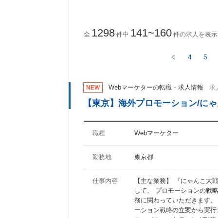
ActionScript
CakePHP
Ruby on Rails
1298
141~160
全
件中
件の求人を表示
4
5
ツール・ノウハウに関するキーワード
Photoshop
Illustrator
Webマーケターの転職・求人情報
求人
NEW
Fireworks
Dreamweaver
【東京】海外プロモーション/に
AfterEffects
MAYA
WordPress
Movable Type
SEO
SEM
職種
Webマーケター
勤務地
東京都
待遇・職場環境に関するキーワード
仕事内容
【主な業務】 『にゃんこ大
福利厚生充実
社員食堂あり
して、 プロモーションの戦
分煙オフィス
オフィスがきれい
務に関わっていただきます。
ジーンズOK
ーション戦略の立案から実行
20代活躍の職場