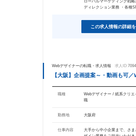
ローバルマーケティング戦略
女性社員活躍の職場
スポーツジム有り
ディレクション業務 ・各種
産休あり
育児支援制度あり
社宅・家賃補助制度あり
資格取得支援制度あり
この求人情報の詳細を
その他のキーワード
マイナビ関連会社
Webデザイナーの転職・求人情報
求人ID:
709
【大阪】企画提案～・動画も可／
職種
Webデザイナー / 紙系クリ
職
勤務地
大阪府
仕事内容
大手から中小企業まで、さま
ザイン業務をご担当いただき