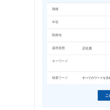
システム（技術）系
職種
関わるプロジェクト・ジャンルに関するキーワード
プロジェクトマネージャー
システムエンジニア（Web
年収
ン・モバイル系）
EC
エンタメ
システムエンジニア（制御・組み込
ネットワーク・サーバ設計
コンシューマーゲーム
アプリ開発
み系）
勤務地
コーポレート
LP・バナー制作
女性向けコンテンツ
コンサルタント
雇用形態
正社員
その他職種
スマホ
営業・アカウントエグゼクティブ
事務職
キーワード
開発言語・フレームワークに関するキーワード
検索ワード
すべてのワードを含
HTML
HTML5
JavaScript
jQuery
Java
Objective-C
こ
C
C++
Ruby
Python