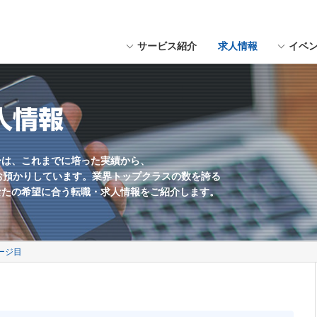
サービス紹介
求人情報
イベ
にスペースを入れてください。
用形態
福岡県近郊
Webデザイナー
職種未経験歓迎
人情報
Webマーケター
学歴不問
Web編集・コンテンツ企画
残業少なめ
海外勤務あり
ーは、これまでに培った実績から、
お預かりしています。業界トップクラスの数を誇る
英語を活かす
なたの希望に合う転職・求人情報をご紹介します。
土日休み
ゲームプランナー
ージ目
サウンドクリエイター
UIデザイナー
制作会社
社員数100名以上