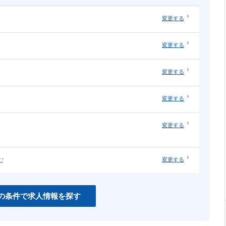
変更する
・オープ
システムエンジニア（汎用系）
変更する
ソーシャルゲーム
・構築
ネットワーク・サーバ運用・保守
ネイティブアプリ
変更する
知育
インハウスエージェンシー
変更する
紙系クリエイティブ職
変更する
む
変更する
CSS
PHP
Unity
の条件で求人情報を探す
C＃
Perl