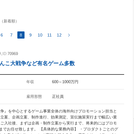
FuelPHP
（新着順）
6
7
8
9
10
11
12
InDesign
ID:
70969
Flash
ゃんこ大戦争など有名ゲーム多数
CMS
Googleアナリティクス
アクセス解析
年収
600～1000万円
雇用形態
正社員
戦争』を中心とするゲーム事業全体の海外向けプロモーション担当と
禁煙オフィス
略立案、企画立案、制作進行、効果測定、宣伝施策実行まで幅広い業
駅5分以内
 ご入社後、まずは企画・制作立案から実行まで、将来的にはプロモ
までお任せ致します。 【具体的な業務内容】 ・プロダクトごとのグ
30代活躍の職場