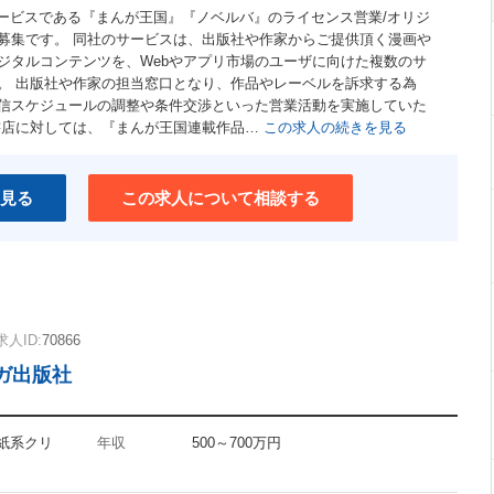
サービスである『まんが王国』『ノベルバ』のライセンス営業/オリジ
募集です。 同社のサービスは、出版社や作家からご提供頂く漫画や
ジタルコンテンツを、Webやアプリ市場のユーザに向けた複数のサ
。 出版社や作家の担当窓口となり、作品やレーベルを訴求する為
信スケジュールの調整や条件交渉といった営業活動を実施していた
書店に対しては、『まんが王国連載作品…
この求人の続きを見る
見る
この求人について相談する
求人ID:
70866
ガ出版社
 紙系クリ
年収
500～700万円