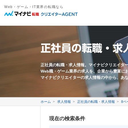
Web・ゲーム・IT業界の転職なら
職種
年収
勤務地
雇用形態
キーワード
フリーワード
職種名・勤務地・仕事内容などを入力してください。複数ワードは間
東京都近郊
正社員
愛知県近郊
契約社員
大阪府近郊
その他雇
Web系
募集要項に関するキーワード
万円以上
Webプロデューサー
急募
Webディレクター
業界未経験歓迎
正社員の転職・求
Webコーダー
新卒歓迎
Webプログラマー
第二新卒歓迎
すべてのワードを含む
いずれかのワードを含む
Webライター
年齢不問
ECサイト運営
採用枠5名以上
モバイル制作
フレックス勤務
映像クリエイター
完全週休二日制
正社員の転職・求人情報。マイナビクリエイタ
Web職・ゲーム業界の求人を、企業から豊富に
転勤なし
退職金あり
マイナビクリエイターの求人情報の中から、あ
中国語を活かす
韓国語を活かす
ゲーム系
ゲームプロデューサー
ゲームディレクター
会社に関するキーワード
ゲームプログラマー
ホーム
求人情報
正社員の転職・求人情報
ゲームシナリオライター
8ペ
2DCGデザイナー
自社サービスあり
3DCGデザイナー
事業会社
現在の検索条件
イラストレーター
代理店
メーカー
ベンチャー企業
3年以上連続成長企業