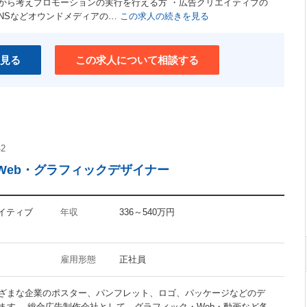
から考えプロモーションの実行を行える方 ・広告クリエイティブの
ユニークな職場
SNSなどオウンドメディアの…
この求人の続きを見る
介護支援制度あり
ワークライフバランス重視
見る
この求人について相談する
42
Web・グラフィックデザイナー
エイティブ
年収
336～540万円
雇用形態
正社員
ざまな企業のポスター、パンフレット、ロゴ、パッケージなどのデ
ます。 総合広告制作会社として、グラフィック・Web・動画など各