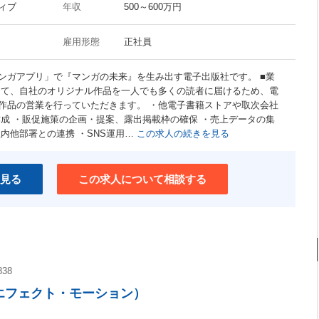
ィブ
年収
500～600万円
雇用形態
正社員
ンガアプリ」で『マンガの未来』を生み出す電子出版社です。 ■業
して、自社のオリジナル作品を一人でも多くの読者に届けるため、電
作品の営業を行っていただきます。 ・他電子書籍ストアや取次会社
作成 ・販促施策の企画・提案、露出掲載枠の確保 ・売上データの集
内他部署との連携 ・SNS運用…
この求人の続きを見る
見る
この求人について相談する
838
・エフェクト・モーション）